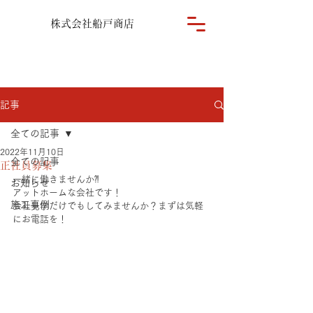
株式会社船戸商店
記事
全ての記事
2022年11月10日
全ての記事
正社員募集
一緒に働きませんか⁈
お知らせ
アットホームな会社です！
施工事例
会社見学だけでもしてみませんか？まずは気軽
にお電話を！