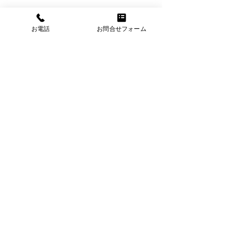
お電話
お問合せフォーム
夏季休暇
コメント
8月11日(金)～8月16日(水)まで休業 8
月17日(木)より通常営業
コメントを追加…
株式会社船戸商店
岐阜県岐阜市の
岐阜県岐阜市東改田字腰前田191
TEL
058-234-0898
©2021 株式会社船戸商店. All Rights Reserved.